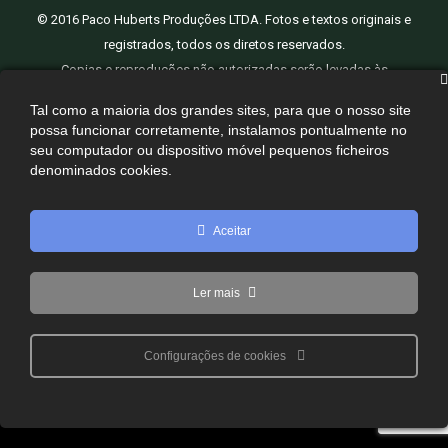
© 2016 Paco Huberts Produções LTDA. Fotos e textos originais e
registrados, todos os diretos reservados.
Copias e reproduções não autorizadas serão levadas às
providencias legais.
Tal como a maioria dos grandes sites, para que o nosso site
Desenvolvido por
SENI web
possa funcionar corretamente, instalamos pontualmente no
seu computador ou dispositivo móvel pequenos ficheiros
denominados cookies.
Aceitar
Ler mais
Configurações de cookies